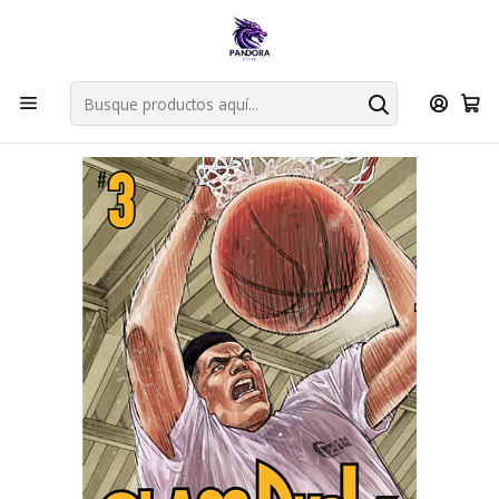
Por compras en cartas singles superiores a 49.990 el envio es
gratis via bluexpress.
Explorar singles
Inicio
Mangas
Bunkoban Doble
Slam Dunk Deluxe 03