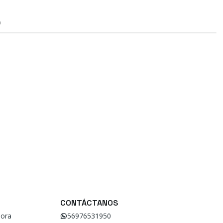
O
CONTÁCTANOS
ora
56976531950