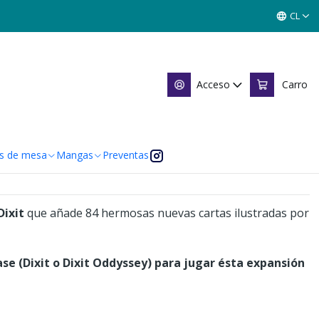
CL
ey
Acceso
Carro
 de favoritos
caciones
s de mesa
Mangas
Preventas
ixit
que añade 84 hermosas nuevas cartas ilustradas por
ase (Dixit o Dixit Oddyssey) para jugar ésta expansión