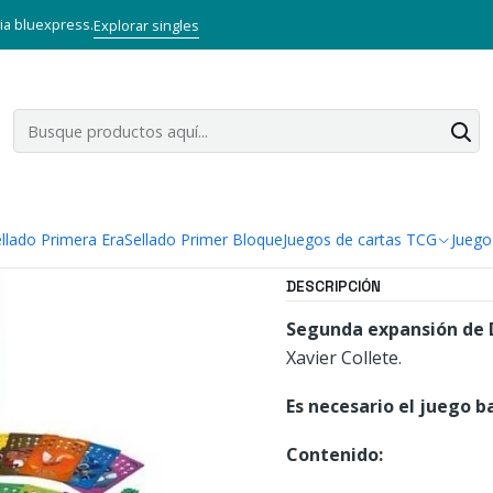
Inicio
Juegos de mesa
Familiares
Dixit Odyssey
via bluexpress.
Explorar singles
|
Dixit Odyss
Agregar a la lista
Mostrar stock de ubi
llado Primera Era
Sellado Primer Bloque
Juegos de cartas TCG
Juego
DESCRIPCIÓN
Segunda expansión de D
Xavier Collete.
Es necesario el juego b
Contenido: