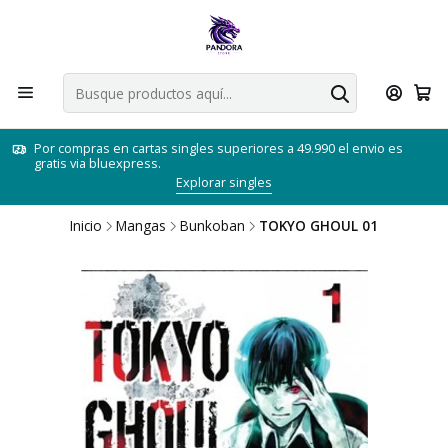
Por compras en cartas singles superiores a 49.990 el envio es
gratis via bluexpress.
Explorar singles
Inicio
Mangas
Bunkoban
TOKYO GHOUL 01