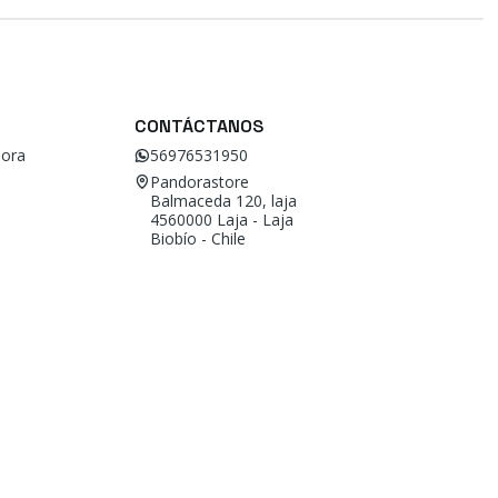
CONTÁCTANOS
ora
56976531950
Pandorastore
Balmaceda 120, laja
4560000 Laja - Laja
Biobío - Chile