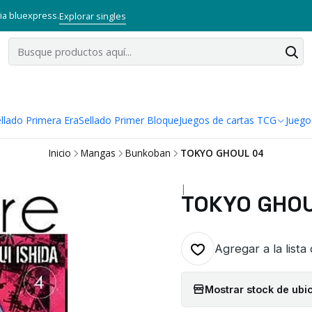
via bluexpress.
Explorar singles
llado Primera Era
Sellado Primer Bloque
Juegos de cartas TCG
Juego
Inicio
Mangas
Bunkoban
TOKYO GHOUL 04
|
TOKYO GHOU
Agregar a la lista
Mostrar stock de ubi