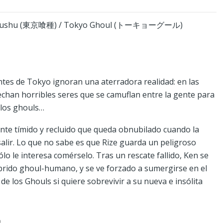
Kushu (東京喰種) / Tokyo Ghoul (トーキョーグール)
ntes de Tokyo ignoran una aterradora realidad: en las
chan horribles seres que se camuflan entre la gente para
 los ghouls…
nte tímido y recluido que queda obnubilado cuando la
salir. Lo que no sabe es que Rize guarda un peligroso
ólo le interesa comérselo. Tras un rescate fallido, Ken se
íbrido ghoul-humano, y se ve forzado a sumergirse en el
e los Ghouls si quiere sobrevivir a su nueva e insólita
O