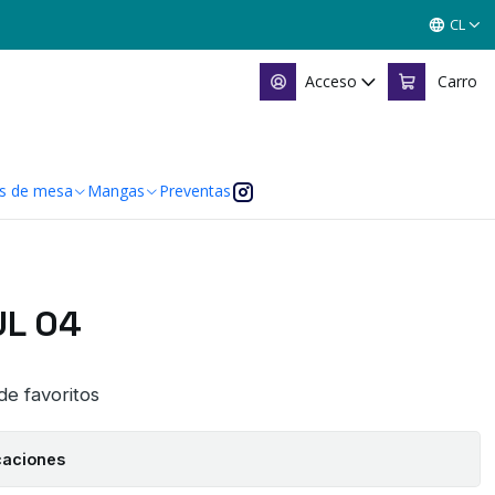
CL
Acceso
Carro
s de mesa
Mangas
Preventas
L 04
 de favoritos
caciones