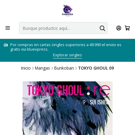
Por compras en cartas singles superiores a 49.990 el envio es
gratis via bluexpress.
Explorar singles
Inicio
Mangas
Bunkoban
TOKYO GHOUL 09