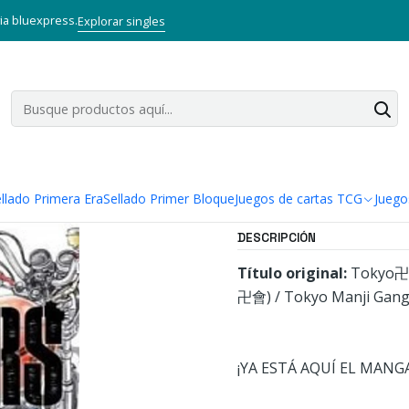
Inicio
Mangas
Tankobon
TOKYO REVENGERS 03
via bluexpress.
Explorar singles
|
TOKYO REVE
Agregar a la lista
Mostrar stock de ubi
llado Primera Era
Sellado Primer Bloque
Juegos de cartas TCG
Juego
DESCRIPCIÓN
Título original:
Tokyo卍
卍會) / Tokyo Manji Ga
¡YA ESTÁ AQUÍ EL MAN