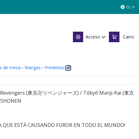
CL
NGERS 03
Acceso
Carro
 de favoritos
caciones
s de mesa
Mangas
Preventas
Revengers (東京卍リベンジャーズ) / Tōkyō Manji-Kai (東京
ngSHONEN
GA QUE ESTÁ CAUSANDO FUROR EN TODO EL MUNDO!