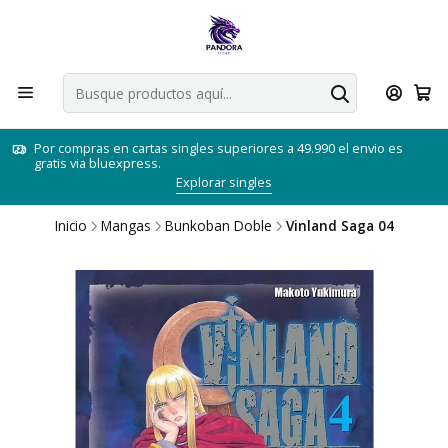
Por compras en cartas singles superiores a 49.990 el envio es
gratis via bluexpress.
Explorar singles
Inicio
Mangas
Bunkoban Doble
Vinland Saga 04