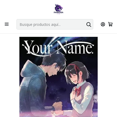
Por compras en cartas singles superiores a 49.990 el envio es
gratis via bluexpress.
Explorar singles
Inicio
Mangas
YOUR NAME 03