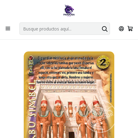
Por compras en cartas singles superiores a 49.990 el envio es
gratis via bluexpress.
Explorar singles
Inicio
Juegos de cartas TCG
Mitos y Leyendas TCG
Singles Primer Bloque MYL
Totem
ABU SIMBEL - REPRINT - TOOLKIT AMATISTA