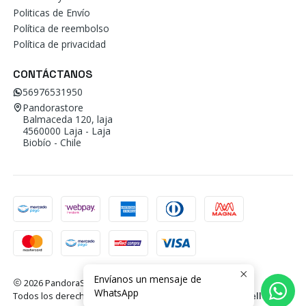
Politicas de Envío
Política de reembolso
Política de privacidad
CONTÁCTANOS
56976531950
Pandorastore
Balmaceda 120, laja
4560000 Laja - Laja
Biobío - Chile
Envíanos un mensaje de
2026 PandoraStore.
WhatsApp
Todos los derechos reservados.
Desarrollado por Jumpseller
.