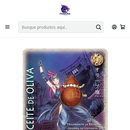
Por compras en cartas singles superiores a 49.990 el envio es
gratis via bluexpress.
Explorar singles
Inicio
Juegos de cartas TCG
Mitos y Leyendas TCG
Singles Primer Bloque MYL
Oro
ACEITE DE OLIVA SHOGUN - SINGLES MITOS Y LEYENDAS