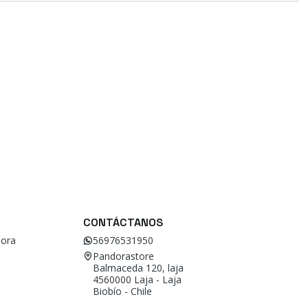
CONTÁCTANOS
ora
56976531950
Pandorastore
Balmaceda 120, laja
4560000 Laja - Laja
Biobío - Chile