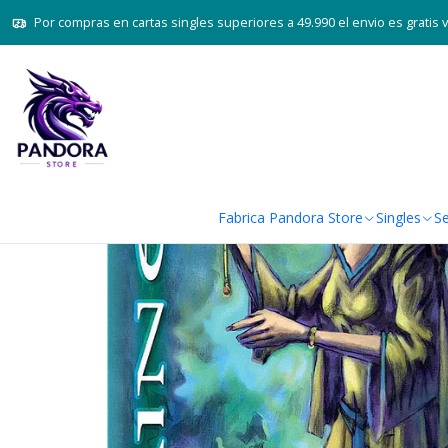
Inicio
Juegos de cartas TCG
Por compras en cartas singles superiores a 49.990 el envio es gratis 
Fabrica Pandora Store
Singles
Se