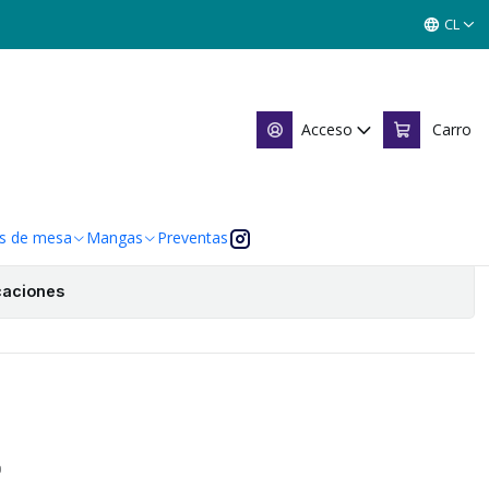
- SINGLES MITOS Y LEYENDAS
CL
LES MITOS Y LEYENDAS
Acceso
Carro
Agregar al Carro
 de favoritos
s de mesa
Mangas
Preventas
caciones
O