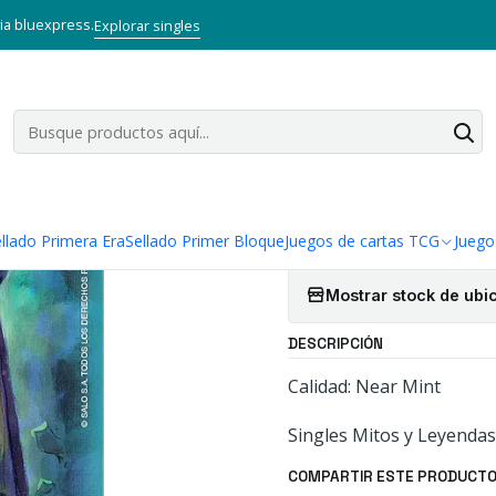
Mitos y Leyendas TCG
Singles Primer Bloque MYL
Aliado
AINE 
via bluexpress.
Explorar singles
|
AINE - SING
Cantidad
Agregar a la lista
llado Primera Era
Sellado Primer Bloque
Juegos de cartas TCG
Juego
Mostrar stock de ubi
DESCRIPCIÓN
Calidad: Near Mint
Singles Mitos y Leyendas
COMPARTIR ESTE PRODUCT