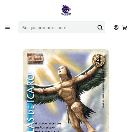
Por compras en cartas singles superiores a 49.990 el envio es
gratis via bluexpress.
Explorar singles
Inicio
Juegos de cartas TCG
Mitos y Leyendas TCG
Singles Primer Bloque MYL
Talisman
ALAS DE ICARO - SINGLES MITOS Y LEYENDAS