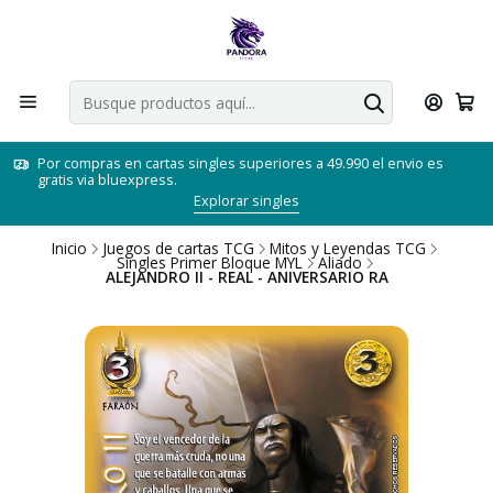
Por compras en cartas singles superiores a 49.990 el envio es
gratis via bluexpress.
Explorar singles
Inicio
Juegos de cartas TCG
Mitos y Leyendas TCG
Singles Primer Bloque MYL
Aliado
ALEJANDRO II - REAL - ANIVERSARIO RA