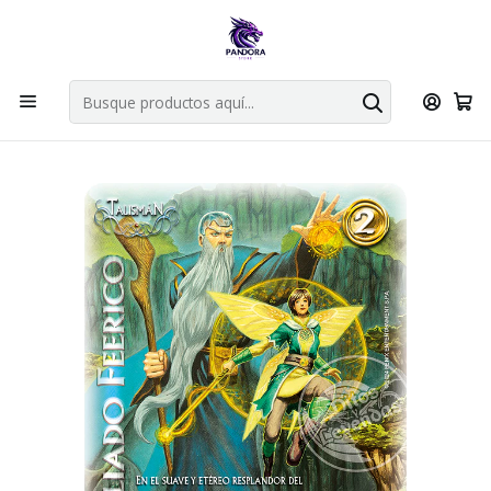
Por compras en cartas singles superiores a 49.990 el envio es
gratis via bluexpress.
Explorar singles
Inicio
Juegos de cartas TCG
Mitos y Leyendas TCG
Singles Primer Bloque MYL
Talisman
ALIADO FEERICO - SINGLES MITOS Y LEYENDAS