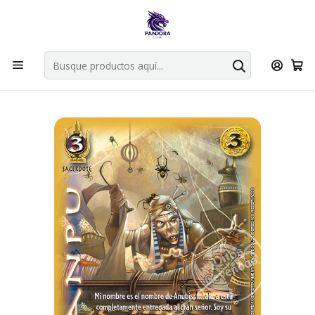
Por compras en cartas singles superiores a 49.990 el envio es
gratis via bluexpress.
Explorar singles
Inicio
Juegos de cartas TCG
Mitos y Leyendas TCG
Singles Primer Bloque MYL
Aliado
ANPU - CORTESANA - ANIVERSARIO RA