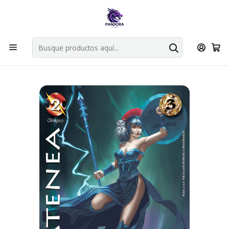
Por compras en cartas singles superiores a 49.990 el envio es
gratis via bluexpress.
Explorar singles
Inicio
Juegos de cartas TCG
Mitos y Leyendas TCG
Singles Primer Bloque MYL
ATENEA FULL ART - SINGLES MITOS Y LEYENDAS