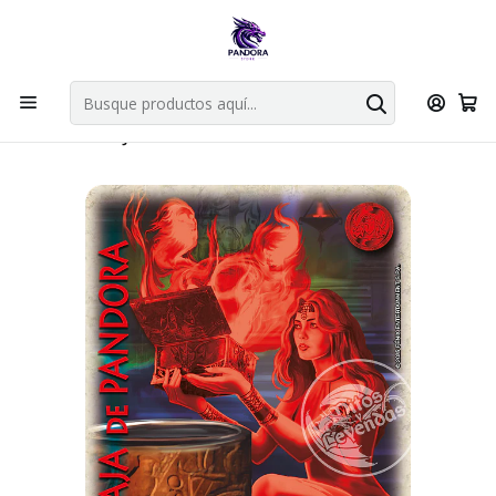
Por compras en cartas singles superiores a 49.990 el envio es
gratis via bluexpress.
Explorar singles
Inicio
Juegos de cartas TCG
Mitos y Leyendas TCG
Singles Primer Bloque MYL
Oro
CAJA DE PANDORA - LPB4 - LEGENDARIA