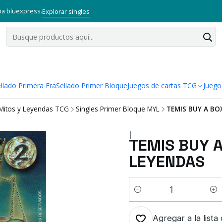
via bluexpress.
Explorar singles
llado Primera Era
Sellado Primer Bloque
Juegos de cartas TCG
Juego
Mitos y Leyendas TCG
Singles Primer Bloque MYL
TEMIS BUY A BOX
|
TEMIS BUY A
LEYENDAS
Cantidad
Agregar a la lista