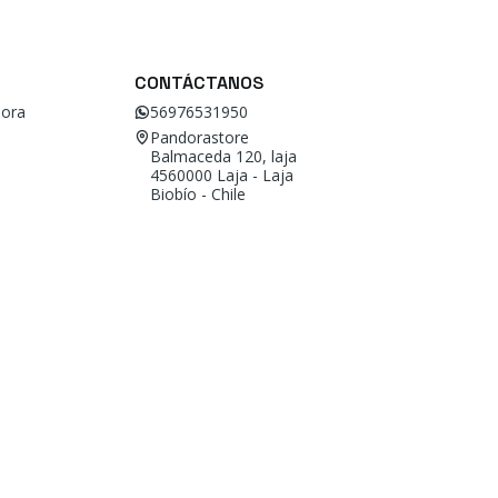
CONTÁCTANOS
ora
56976531950
Pandorastore
Balmaceda 120, laja
4560000 Laja - Laja
Biobío - Chile