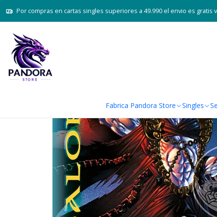
Inicio
Juegos de cartas TCG
Mitos 
Por compras en cartas singles superiores a 49.990 el envio es gratis 
Fabrica Pandora Store
Singles
Se