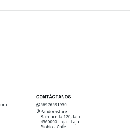
O
CONTÁCTANOS
ora
56976531950
Pandorastore
Balmaceda 120, laja
4560000 Laja - Laja
Biobío - Chile