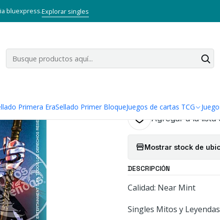
y Leyendas TCG
Singles Primer Bloque MYL
BALOR (HD ANIVERSARIO
via bluexpress.
Explorar singles
|
BALOR (HD A
MITOS Y LE
Cantidad
llado Primera Era
Sellado Primer Bloque
Juegos de cartas TCG
Juego
Agregar a la lista
Mostrar stock de ubi
DESCRIPCIÓN
Calidad: Near Mint
Singles Mitos y Leyendas