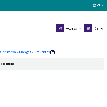
ODB BERG - SHOGUN 5
CL
- SHOGUN 5
Acceso
Carro
Agregar al Carro
 de favoritos
s de mesa
Mangas
Preventas
caciones
O