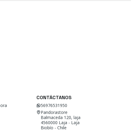
CONTÁCTANOS
ora
56976531950
Pandorastore
Balmaceda 120, laja
4560000 Laja - Laja
Biobío - Chile