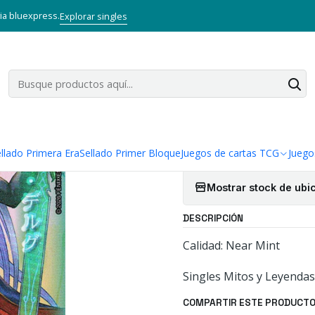
s TCG
Mitos y Leyendas TCG
Singles Primer Bloque MYL
Aliado
B
via bluexpress.
Explorar singles
|
BODB BERG 
Cantidad
Agregar a la lista
llado Primera Era
Sellado Primer Bloque
Juegos de cartas TCG
Juego
Mostrar stock de ubi
DESCRIPCIÓN
Calidad: Near Mint
Singles Mitos y Leyendas
COMPARTIR ESTE PRODUCT