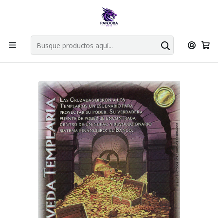
Por compras en cartas singles superiores a 49.990 el envio es
gratis via bluexpress.
Explorar singles
Inicio
Juegos de cartas TCG
Mitos y Leyendas TCG
Singles Primer Bloque MYL
Oro
BOVEDA TEMPLARIA - SINGLES MITOS Y LEYENDAS