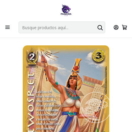
Por compras en cartas singles superiores a 49.990 el envio es
gratis via bluexpress.
Explorar singles
Inicio
Juegos de cartas TCG
Mitos y Leyendas TCG
Singles Primer Bloque MYL
Aliado
TWOSRET - LPB4 - VASALLO