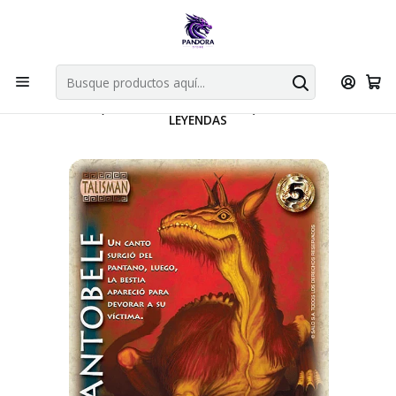
Por compras en cartas singles superiores a 49.990 el envio es
gratis via bluexpress.
Explorar singles
Inicio
TCG
Mitos y Leyendas TCG
Singles Primer Bloque MYL
Talisman
CANTOBELE (HELÉNICA ANIV - REWORK) - SINGLES MITOS Y
LEYENDAS