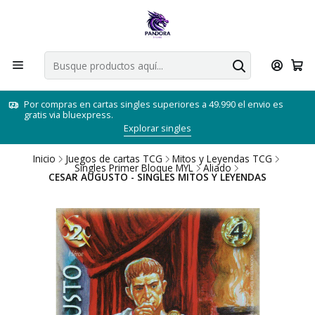
Por compras en cartas singles superiores a 49.990 el envio es
gratis via bluexpress.
Explorar singles
Inicio
Juegos de cartas TCG
Mitos y Leyendas TCG
Singles Primer Bloque MYL
Aliado
CESAR AUGUSTO - SINGLES MITOS Y LEYENDAS