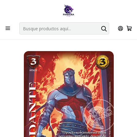
Por compras en cartas singles superiores a 49.990 el envio es
gratis via bluexpress.
Explorar singles
Inicio
Juegos de cartas TCG
Mitos y Leyendas TCG
Singles Primer Bloque MYL
DANTE INFERNO - SINGLES MITOS Y LEYENDAS