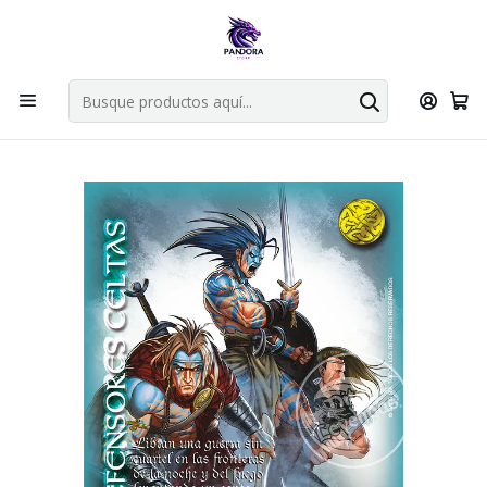
Por compras en cartas singles superiores a 49.990 el envio es
gratis via bluexpress.
Explorar singles
Inicio
Juegos de cartas TCG
Mitos y Leyendas TCG
Singles Primer Bloque MYL
DEFENSORES CELTAS NO FOIL - SINGLES MITOS Y LEYENDAS