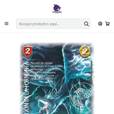
Por compras en cartas singles superiores a 49.990 el envio es
gratis via bluexpress.
Explorar singles
Inicio
Juegos de cartas TCG
Mitos y Leyendas TCG
Singles Primer Bloque MYL
Aliado
DRAGON DE LA TORMENTA - LPB4