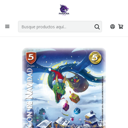
Por compras en cartas singles superiores a 49.990 el envio es
gratis via bluexpress.
Explorar singles
Inicio
Juegos de cartas TCG
Mitos y Leyendas TCG
Singles Primer Bloque MYL
DRAGÓN DE NAVIDAD - SINGLES MITOS Y LEYENDAS