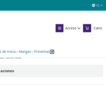
3.0 - SINGLES MITOS Y LEYENDAS
CL
L KIT 3.0 - SINGLES MITOS Y
Acceso
Carro
Agregar al Carro
s de mesa
Mangas
Preventas
 de favoritos
caciones