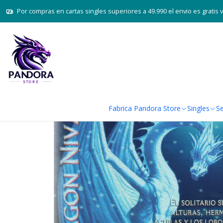
Inicio
Juegos de cartas TCG
Mi
Por compras en cartas singles superiores a 49.990 el envio es gratis 
Fabrica Pandora Store
Singles
Se