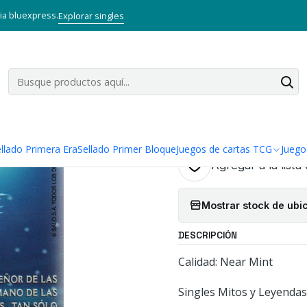
tos y Leyendas TCG
Singles Primer Bloque MYL
DRAGON NIVAL KIT 
via bluexpress.
Explorar singles
|
DRAGON NIVA
LEYENDAS
Cantidad
llado Primera Era
Sellado Primer Bloque
Juegos de cartas TCG
Juego
Agregar a la lista
Mostrar stock de ubi
DESCRIPCIÓN
Calidad: Near Mint
Singles Mitos y Leyendas