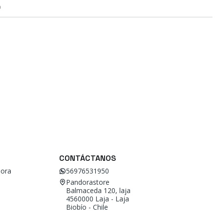
O
CONTÁCTANOS
ora
56976531950
Pandorastore
Balmaceda 120, laja
4560000 Laja - Laja
Biobío - Chile