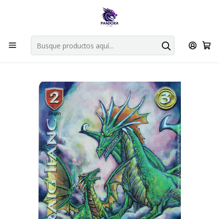
Por compras en cartas singles superiores a 49.990 el envio es
gratis via bluexpress.
Explorar singles
Inicio
Juegos de cartas TCG
Mitos y Leyendas TCG
Singles Primer Bloque MYL
Aliado
DRAIG IFANC BUY A BOX - SINGLES MITOS Y LEYENDAS