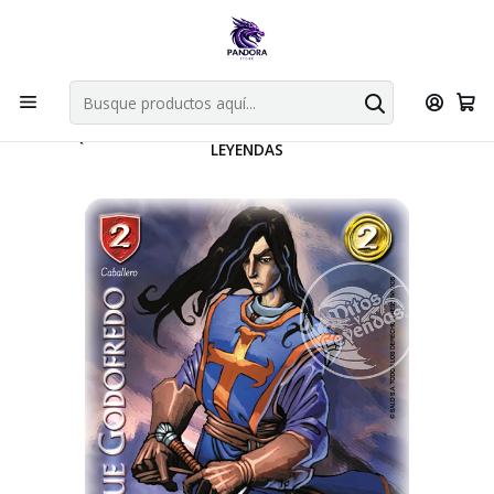
Por compras en cartas singles superiores a 49.990 el envio es
gratis via bluexpress.
Explorar singles
Inicio
Juegos de cartas TCG
Mitos y Leyendas TCG
Singles Primer Bloque MYL
Aliado
DUQUE GODOFREDO ANIVERSARIO - SINGLES MITOS Y
LEYENDAS