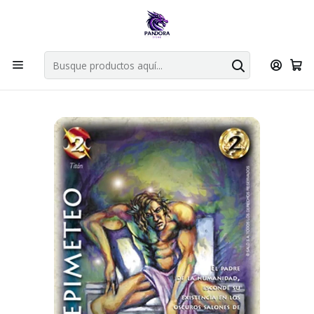
Por compras en cartas singles superiores a 49.990 el envio es
gratis via bluexpress.
Explorar singles
Inicio
Juegos de cartas TCG
Mitos y Leyendas TCG
Singles Primer Bloque MYL
EPIMETEO FOIL - SINGLES MITOS Y LEYENDAs