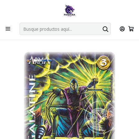
Por compras en cartas singles superiores a 49.990 el envio es
gratis via bluexpress.
Explorar singles
Inicio
Juegos de cartas TCG
Mitos y Leyendas TCG
Singles Primer Bloque MYL
Armas
GALATINE - TOOLKIT DESAFIO