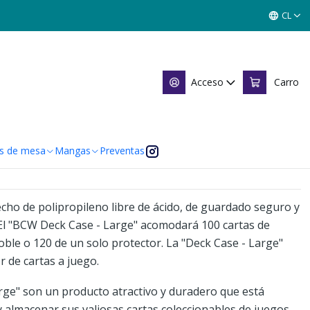
RGE BLUE- BCW
CL
K CASE LARGE BLUE- BCW
Acceso
Carro
 de favoritos
caciones
s de mesa
Mangas
Preventas
cho de polipropileno libre de ácido, de guardado seguro y
El "BCW Deck Case - Large" acomodará 100 cartas de
oble o 120 de un solo protector. La "Deck Case - Large"
r de cartas a juego.
ge" son un producto atractivo y duradero que está
 almacenar sus valiosas cartas coleccionables de juegos