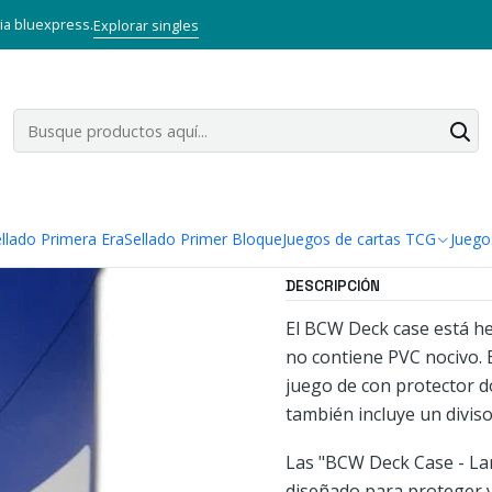
de cartas TCG
Accesorios TCG
Deck Box
GAMING DECK CASE LA
via bluexpress.
Explorar singles
|
GAMING DEC
Agregar a la lista
Mostrar stock de ubi
llado Primera Era
Sellado Primer Bloque
Juegos de cartas TCG
Juego
DESCRIPCIÓN
El BCW Deck case está he
no contiene PVC nocivo. 
juego de con protector d
también incluye un diviso
Las "BCW Deck Case - Lar
diseñado para proteger y