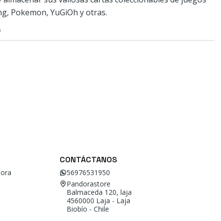
ng, Pokemon, YuGiOh y otras.
O
CONTÁCTANOS
ora
56976531950
Pandorastore
Balmaceda 120, laja
4560000 Laja - Laja
Biobío - Chile