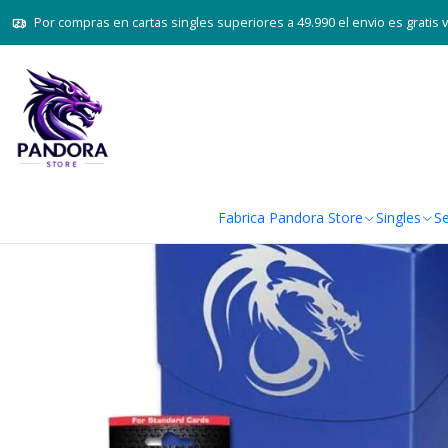
Inicio
Juegos 
Por compras en cartas singles superiores a 49.990 el envio es gratis 
Fabrica Pandora Store
Singles
Se