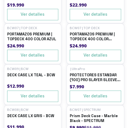
COLOR AZUL
COLOR AZUL
$19.990
$22.990
Ver detalles
Ver detalles
BCW07
|
TOP DECK
BCW07
|
TOP DECK
Agotado
Agotado
PORTAMAZOS PREMIUM |
PORTAMAZOS PREMIUM |
TOPDECK 400 COLOR AZUL
TOPDECK 400 COLOR
NEGRO
$24.990
$24.990
Ver detalles
Ver detalles
BCW09
|
BCW
|
UltraPro
Agotado
Agotado
DECK CASE LX TEAL - BCW
PROTECTORES ESTANDAR
(100) PRO SLAYER SLEEVES
- ULTRA PRO
$12.990
$7.990
Ver detalles
Ver detalles
BCW08
|
BCW
BCW07
|
SPECTRUM
-17%
OFF
Agotado
DECK CASE LX GRIS - BCW
Prism Deck Case - Marble
Agotado
Black - SPECTRUM
$11.990
$9.990
$11.990