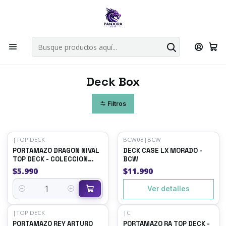
Por compras en cartas singles superiores a 49.990 el envio es
gratis via bluexpress.
Explorar singles
Inicio
Juegos de cartas TCG
Accesorios TCG
Deck Box
Deck Box
Filtros
|
TOP DECK
BCW08
|
BCW
Agotado
PORTAMAZO DRAGON NIVAL
DECK CASE LX MORADO -
TOP DECK - COLECCION
BCW
LEGENDARIA
$5.990
$11.990
Ver detalles
Cantidad
|
TOP DECK
|
C
Agotado
Agotado
PORTAMAZO REY ARTURO
PORTAMAZO RA TOP DECK -