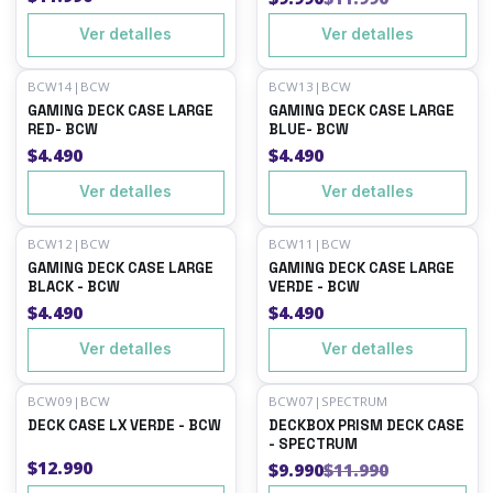
Ver detalles
Ver detalles
BCW14
|
BCW
BCW13
|
BCW
Agotado
Agotado
GAMING DECK CASE LARGE
GAMING DECK CASE LARGE
RED- BCW
BLUE- BCW
$4.490
$4.490
Ver detalles
Ver detalles
BCW12
|
BCW
BCW11
|
BCW
Agotado
Agotado
GAMING DECK CASE LARGE
GAMING DECK CASE LARGE
BLACK - BCW
VERDE - BCW
$4.490
$4.490
Ver detalles
Ver detalles
BCW09
|
BCW
BCW07
|
SPECTRUM
-17%
OFF
Agotado
DECK CASE LX VERDE - BCW
DECKBOX PRISM DECK CASE
Agotado
- SPECTRUM
$12.990
$9.990
$11.990