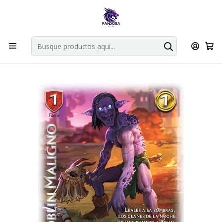
Por compras en cartas singles superiores a 49.990 el envio es
gratis via bluexpress.
Explorar singles
Inicio
Juegos de cartas TCG
Mitos y Leyendas TCG
Singles Primer Bloque MYL
GOBLIN MALIGNO - SINGLES MITOS Y LEYENDAS