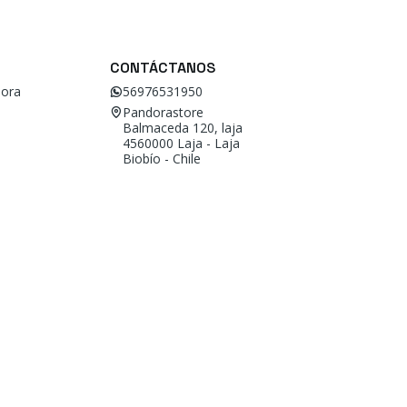
CONTÁCTANOS
ora
56976531950
Pandorastore
Balmaceda 120, laja
4560000 Laja - Laja
Biobío - Chile