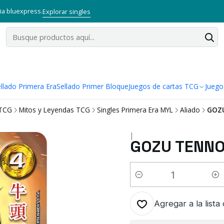
via bluexpress.
Explorar singles
llado Primera Era
Sellado Primer Bloque
Juegos de cartas TCG
Juego
 TCG
Mitos y Leyendas TCG
Singles Primera Era MYL
Aliado
GOZU
|
GOZU TENNO 
Cantidad
Agregar a la lista