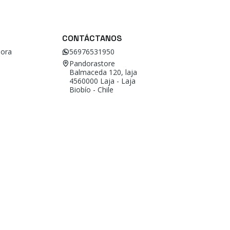
CONTÁCTANOS
ora
56976531950
Pandorastore
Balmaceda 120, laja
4560000 Laja - Laja
Biobío - Chile