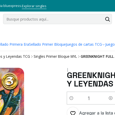
via bluexpress.
Explorar singles
llado Primera Era
Sellado Primer Bloque
Juegos de cartas TCG
Juego
os y Leyendas TCG
Singles Primer Bloque MYL
GREENKNIGHT FULL 
|
GREENKNIGHT
Y LEYENDAS
Cantidad
Agregar a la lista