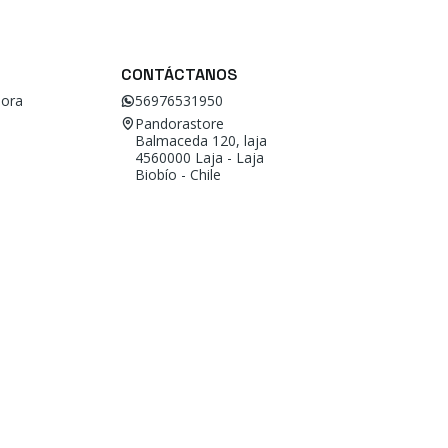
CONTÁCTANOS
ora
56976531950
Pandorastore
Balmaceda 120, laja
4560000 Laja - Laja
Biobío - Chile