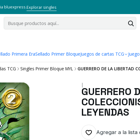
via bluexpress.
Explorar singles
llado Primera Era
Sellado Primer Bloque
Juegos de cartas TCG
Juego
ndas TCG
Singles Primer Bloque MYL
GUERRERO DE LA LIBERTAD CO
|
GUERRERO D
COLECCIONIS
LEYENDAS
Agregar a la lista