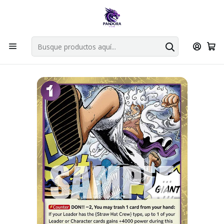
Por compras en cartas singles superiores a 49.990 el envio es
gratis via bluexpress.
Explorar singles
Inicio
Juegos de cartas TCG
One Piece TCG
Singles One Piece
OP-09
GUM-GUM GIANT OP09-078 - SINGLES ONE PIECE