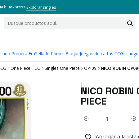
via bluexpress.
Explorar singles
llado Primera Era
Sellado Primer Bloque
Juegos de cartas TCG
Juego
TCG
One Piece TCG
Singles One Piece
OP-09
NICO ROBIN OP09-
|
NICO ROBIN 
PIECE
Cantidad
Agregar a la lista