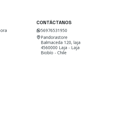
CONTÁCTANOS
ora
56976531950
Pandorastore
Balmaceda 120, laja
4560000 Laja - Laja
Biobío - Chile