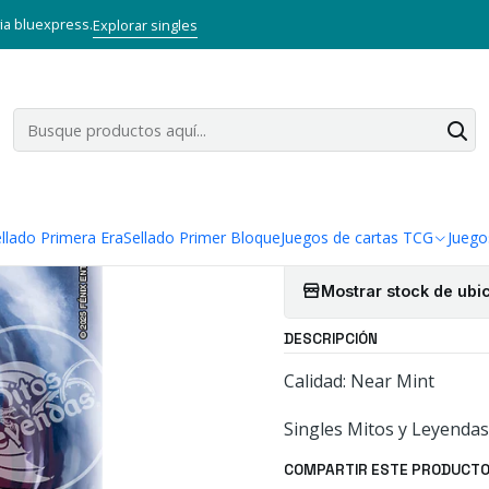
TCG
Mitos y Leyendas TCG
Singles Primer Bloque MYL
Talisman
via bluexpress.
Explorar singles
|
HECHIZO DE 
Cantidad
Agregar a la lista
llado Primera Era
Sellado Primer Bloque
Juegos de cartas TCG
Juego
Mostrar stock de ubi
DESCRIPCIÓN
Calidad: Near Mint
Singles Mitos y Leyendas
COMPARTIR ESTE PRODUCT