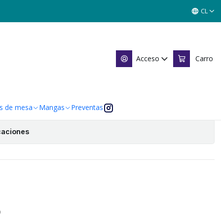
HECHIZO DE NIEBLA - LPB4
CL
NIEBLA - LPB4
Acceso
Carro
Agregar al Carro
 de favoritos
s de mesa
Mangas
Preventas
caciones
O