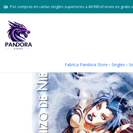
Inicio
Juegos de cartas 
Por compras en cartas singles superiores a 49.990 el envio es gratis 
Fabrica Pandora Store
Singles
Se