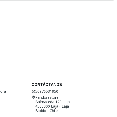
CONTÁCTANOS
ora
56976531950
Pandorastore
Balmaceda 120, laja
4560000 Laja - Laja
Biobío - Chile