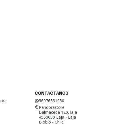
CONTÁCTANOS
ora
56976531950
Pandorastore
Balmaceda 120, laja
4560000 Laja - Laja
Biobío - Chile