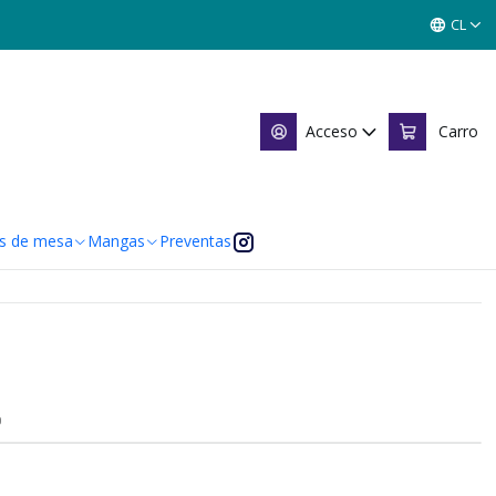
 SINGLES MITOS Y LEYENDAS
CL
- SINGLES MITOS Y LEYENDAS
Acceso
Carro
 de favoritos
caciones
s de mesa
Mangas
Preventas
O