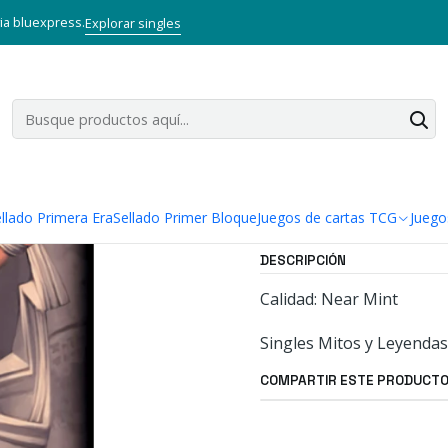
G
Mitos y Leyendas TCG
Singles Primer Bloque MYL
ISIS BLACK -
via bluexpress.
Explorar singles
|
ISIS BLACK 
Agregar a la lista
Mostrar stock de ubi
llado Primera Era
Sellado Primer Bloque
Juegos de cartas TCG
Juego
DESCRIPCIÓN
Calidad: Near Mint
Singles Mitos y Leyendas
COMPARTIR ESTE PRODUCT