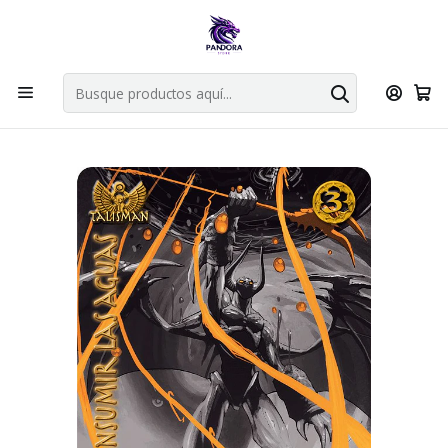
Por compras en cartas singles superiores a 49.990 el envio es
gratis via bluexpress.
Explorar singles
Inicio
Juegos de cartas TCG
Mitos y Leyendas TCG
Singles Primer Bloque MYL
CONSUMIR LAS AGUAS PROMO - SINGLES MITOS Y LEYENDAS