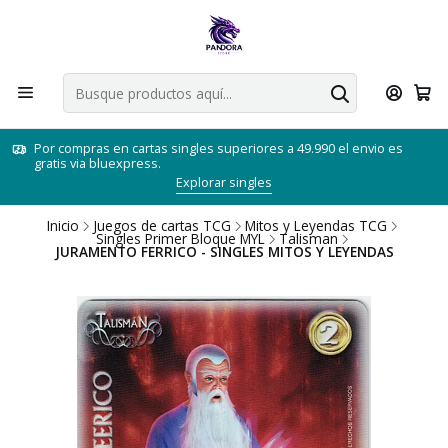
Por compras en cartas singles superiores a 49.990 el envio es
gratis via bluexpress.
Explorar singles
Inicio
Juegos de cartas TCG
Mitos y Leyendas TCG
Singles Primer Bloque MYL
Talisman
JURAMENTO FERRICO - SINGLES MITOS Y LEYENDAS