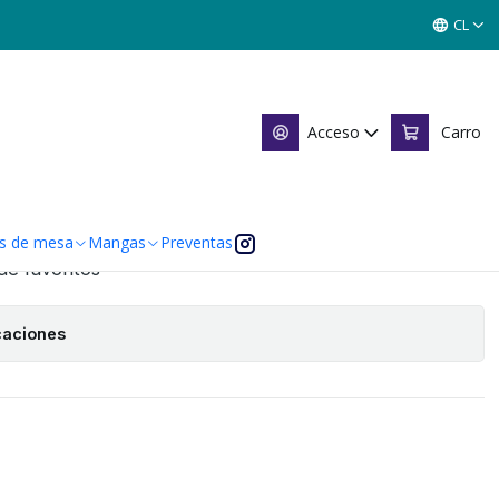
SARIO - SINGLES MITOS Y LEYENDAS
CL
ERSARIO - SINGLES MITOS Y
Acceso
Carro
Agregar al Carro
s de mesa
Mangas
Preventas
 de favoritos
caciones