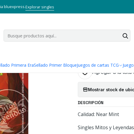
y Leyendas TCG
Singles Primer Bloque MYL
Aliado
KOBOLD ANIVER
via bluexpress.
Explorar singles
|
KOBOLD ANIV
LEYENDAS
Cantidad
llado Primera Era
Sellado Primer Bloque
Juegos de cartas TCG
Juego
Agregar a la lista
Mostrar stock de ubi
DESCRIPCIÓN
Calidad: Near Mint
Singles Mitos y Leyendas