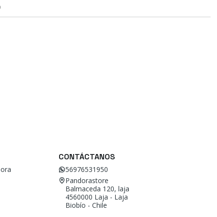
O
CONTÁCTANOS
ora
56976531950
Pandorastore
Balmaceda 120, laja
4560000 Laja - Laja
Biobío - Chile