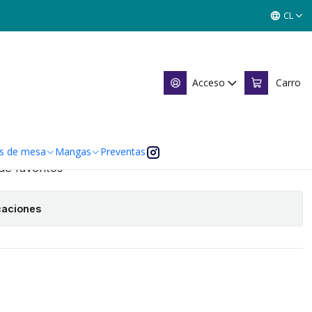
IGIT - REPRINT - TOOLKIT AMATISTA
CL
 BRIGIT - REPRINT - TOOLKIT
Acceso
Carro
Agregar al Carro
s de mesa
Mangas
Preventas
 de favoritos
caciones