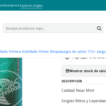
 y Leyendas TCG
Singles Primer Bloque MYL
Oro
LA LLAMA DE BR
via bluexpress.
Explorar singles
|
LA LLAMA DE
AMATISTA
Cantidad
llado Primera Era
Sellado Primer Bloque
Juegos de cartas TCG
Juego
Agregar a la lista
Mostrar stock de ubi
DESCRIPCIÓN
Calidad: Near Mint
Singles Mitos y Leyendas