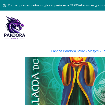
Inicio
Juegos de cartas TCG
Mitos
Por compras en cartas singles superiores a 49.990 el envio es gratis 
Fabrica Pandora Store
Singles
Se