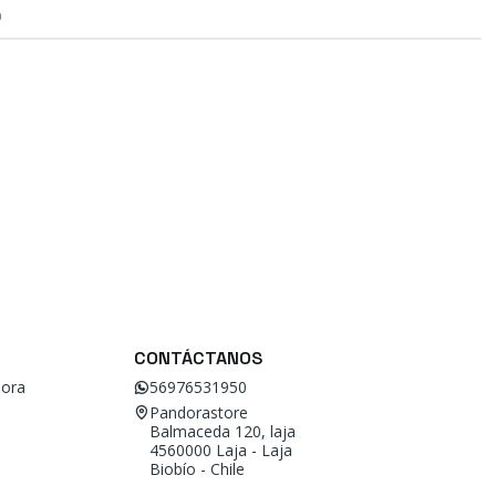
O
CONTÁCTANOS
ora
56976531950
Pandorastore
Balmaceda 120, laja
4560000 Laja - Laja
Biobío - Chile