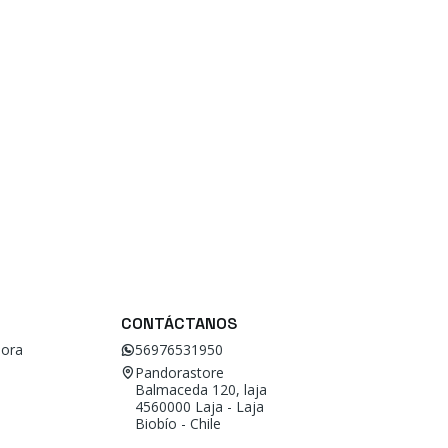
CONTÁCTANOS
ora
56976531950
Pandorastore
Balmaceda 120, laja
4560000 Laja - Laja
Biobío - Chile