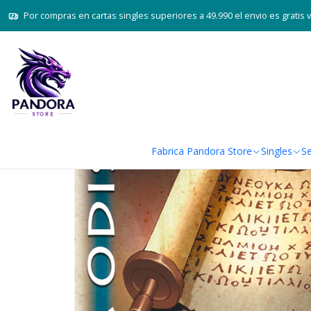
Inicio
Juegos de cartas TCG
Por compras en cartas singles superiores a 49.990 el envio es gratis 
Fabrica Pandora Store
Singles
Se