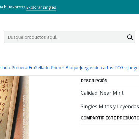
Mitos y Leyendas TCG
Singles Primer Bloque MYL
Oro
LA ODISEA
via bluexpress.
Explorar singles
|
LA ODISEA -
Agregar a la lista
Mostrar stock de ubi
llado Primera Era
Sellado Primer Bloque
Juegos de cartas TCG
Juego
DESCRIPCIÓN
Calidad: Near Mint
Singles Mitos y Leyendas
COMPARTIR ESTE PRODUCT