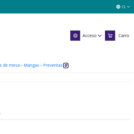
 - SINGLES MITOS Y LEYENDAS
CL
 SINGLES MITOS Y LEYENDAS
Acceso
Carro
 de favoritos
caciones
s de mesa
Mangas
Preventas
O