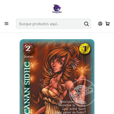
Por compras en cartas singles superiores a 49.990 el envio es
gratis via bluexpress.
Explorar singles
Inicio
Juegos de cartas TCG
Mitos y Leyendas TCG
Singles Primer Bloque MYL
Aliado
LEANAN SIDHE - LPB4