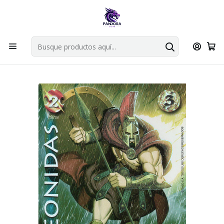
Por compras en cartas singles superiores a 49.990 el envio es
gratis via bluexpress.
Explorar singles
Inicio
Juegos de cartas TCG
Mitos y Leyendas TCG
Singles Primer Bloque MYL
Aliado
LEONIDAS BUY A BOX - SINGLES MITOS Y LEYENDAS